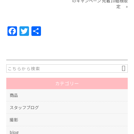
のキャンペーン 先着10組様限
定
»
F
T
共
a
w
有
c
itt
e
er
b
o
カテゴリー
o
k
商品
スタッフブログ
撮影
blog