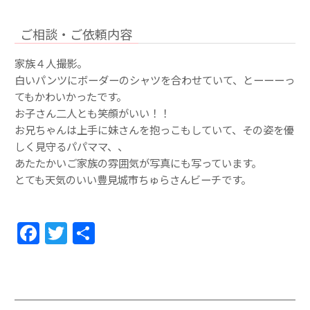
ご相談・ご依頼内容
家族４人撮影。
白いパンツにボーダーのシャツを合わせていて、とーーーっ
てもかわいかったです。
お子さん二人とも笑顔がいい！！
お兄ちゃんは上手に妹さんを抱っこもしていて、その姿を優
しく見守るパパママ、、
あたたかいご家族の雰囲気が写真にも写っています。
とても天気のいい豊見城市ちゅらさんビーチです。
F
T
共
a
w
有
c
itt
e
er