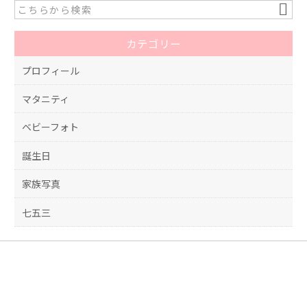
b
o
カテゴリー
o
k
プロフィール
マタニティ
ベビーフォト
誕生日
家族写真
七五三