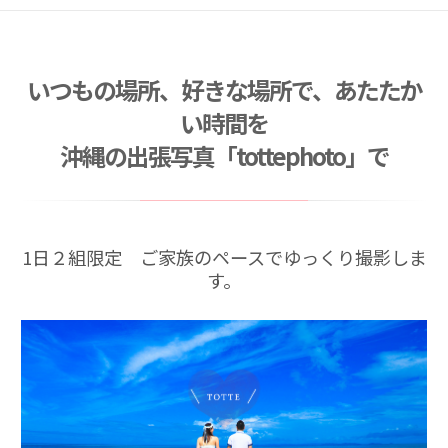
2026/03/21
お宮参り撮影キャンペーン （産着衣装レンタル込
み）
いつもの場所、好きな場所で、あたたか
2026/03/09
臨時休業のお知らせ
い時間を
2026/01/31
沖縄の出張写真「tottephoto」で
ご卒業・ご入学記念撮影キャンペーン （2026年3
月〜4月）
2026/07/01
夏キャンペーン 2026年7月〜8月末まで
1日２組限定 ご家族のペースでゆっくり撮影しま
す。