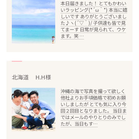
本日届きました！ とてもかわい
いラッピング(*´ω｀*) 本当に嬉
しいです ありがとうございまし
た♪ヽ(´▽｀)/ 子供達も皆で見
てまーす 日常が見られて、ウケ
ます。笑 …
北海道 H.H様
沖縄の海で写真を撮って欲しく
他社よりお手頃価格で初めお願
いしましたが とても気に入り今
回２回目となりました。 当日ま
ではメールのやりとりのみでし
たが、当日もす…