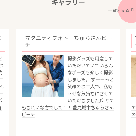
ギャラリー
一覧を見る
ビ
マタニティフォト ちゅらさんビー
チ
ビ
撮影グッズも用意して
お
いただいていていろん
青
なポーズも楽しく撮影
二
しました。 ずーーっと
ん
笑顔のお二人で、私も
一
幸せな気持ちにさせて
♫
いただきました♫ とて
ォ
もきれいな方でした！！ 豊見城市ちゅらさん
で
ビーチ