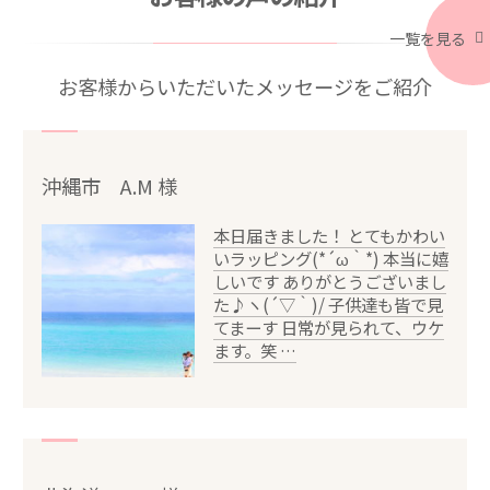
一覧を見る
お客様からいただいたメッセージをご紹介
沖縄市 A.M 様
本日届きました！ とてもかわい
いラッピング(*´ω｀*) 本当に嬉
しいです ありがとうございまし
た♪ヽ(´▽｀)/ 子供達も皆で見
てまーす 日常が見られて、ウケ
ます。笑 …