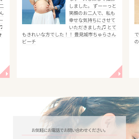
二
しました。 ずーーっと
ん
笑顔のお二人で、私も
一
幸せな気持ちにさせて
♫
いただきました♫ とて
ォ
もきれいな方でした！！ 豊見城市ちゅらさん
で
ビーチ
◥
◥
お気軽にお電話でお問い合わせください。