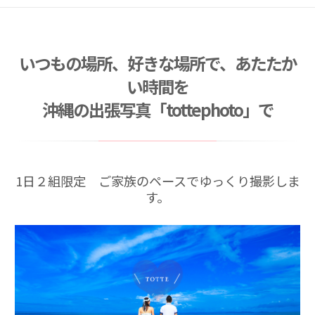
2026/03/21
お宮参り撮影キャンペーン （産着衣装レンタル込
み）
いつもの場所、好きな場所で、あたたか
2026/03/09
臨時休業のお知らせ
い時間を
2026/01/31
沖縄の出張写真「tottephoto」で
ご卒業・ご入学記念撮影キャンペーン （2026年3
月〜4月）
2026/07/01
夏キャンペーン 2026年7月〜8月末まで
1日２組限定 ご家族のペースでゆっくり撮影しま
す。