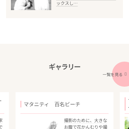
ックスし…
ギャラリー
一覧を見る
ー
マタニティ 百名ビーチ
家
撮影のために、大きな
で
お腹で花かんむりや撮