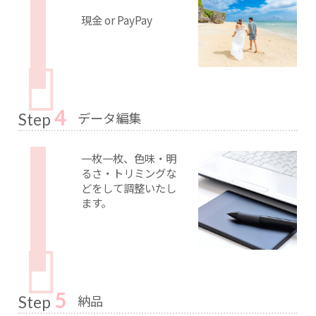
現金 or PayPay
4
データ編集
Step
一枚一枚、色味・明
るさ・トリミングな
どをして調整いたし
ます。
5
納品
Step