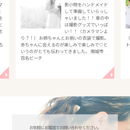
マ
影小物をハンドメイド
妊
して準備していらっし
を
ゃいました！！ 車の中
と
は撮影グッズでいっぱ
念
い！！（カメラマンよ
ラ
り？！） お姉ちゃんとお揃いの衣装で撮影。
ち
赤ちゃんに会えるのが楽しみで楽しみで♡と
いうのがとても伝わってきました。 南城市
百名ビーチ
◥
◥
お気軽にお電話でお問い合わせください。