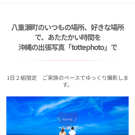
2026/03/21
お宮参り撮影キャンペーン （産着衣装レンタル込
み）
八重瀬町のいつもの場所、好きな場所
2026/03/09
臨時休業のお知らせ
で、あたたかい時間を
2026/01/31
沖縄の出張写真「tottephoto」で
ご卒業・ご入学記念撮影キャンペーン （2026年3
月〜4月）
2026/07/01
夏キャンペーン 2026年7月〜8月末まで
1日２組限定 ご家族のペースでゆっくり撮影しま
す。