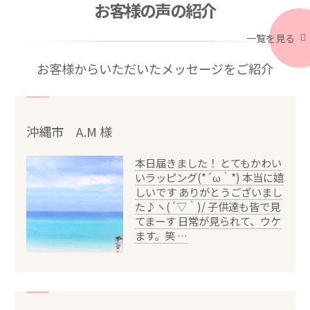
お客様の声の紹介
一覧を見る
お客様からいただいたメッセージをご紹介
沖縄市 A.M 様
本日届きました！ とてもかわい
いラッピング(*´ω｀*) 本当に嬉
しいです ありがとうございまし
た♪ヽ(´▽｀)/ 子供達も皆で見
てまーす 日常が見られて、ウケ
ます。笑 …